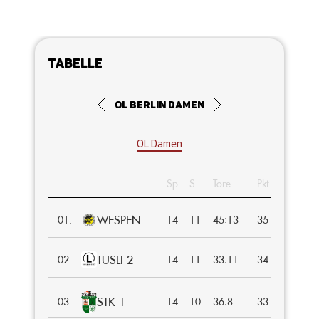
Tabelle
OL Berlin Damen
OL Damen
Sp.
S
Tore
Pkt.
WESPEN ...
:
01.
14
11
45
13
35
TUSLI 2
:
02.
14
11
33
11
34
STK 1
:
03.
14
10
36
8
33