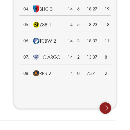
BHC 3
:
04.
14
6
18
27
19
Z88 1
:
05.
14
5
18
23
18
TCBW 2
:
06.
14
3
18
32
11
HC ARGO...
:
07.
14
2
13
37
8
RPB 2
:
08.
14
0
7
37
2