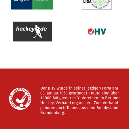
Der BHV wurde in seiner jetzigen Form am
03. Januar 1950 gegründet. Heute sind über
11.000 Mitglieder in 31 Vereinen im Berliner
Hockey-Verband organisiert. Zum Verband
gehören auch Teams aus dem Bundesland
Brandenburg.