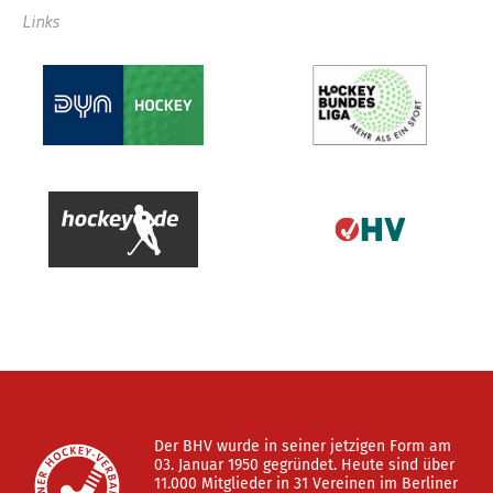
Links
Der BHV wurde in seiner jetzigen Form am
03. Januar 1950 gegründet. Heute sind über
11.000 Mitglieder in 31 Vereinen im Berliner