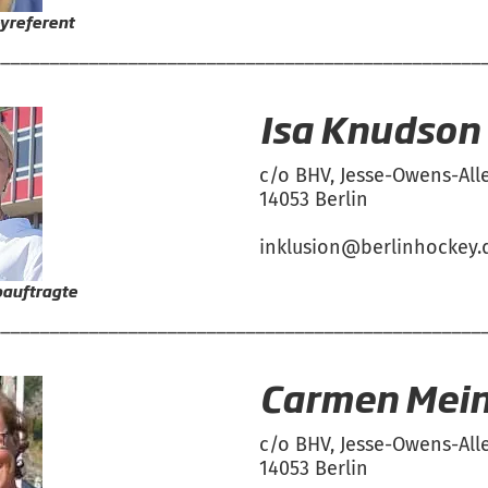
yreferent
__________________________________________________
Isa Knudson
c/o BHV, Jesse-Owens-All
14053 Berlin
inklusion@berlinhockey.
bauftragte
__________________________________________________
Carmen Mei
c/o BHV, Jesse-Owens-All
14053 Berlin