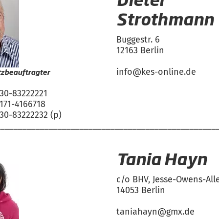
Strothmann
Buggestr. 6
12163 Berlin
zbeauftragter
info@kes-online.de
030-83222221
0171-4166718
030-83222232 (p)
__________________________________________________
Tania Hayn
c/o BHV, Jesse-Owens-All
14053 Berlin
taniahayn@gmx.de