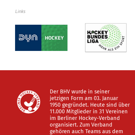
Links
Der BHV wurde in seiner
jetzigen Form am 03. Januar
1950 gegründet. Heute sind über
11.000 Mitglieder in 31 Vereinen
im Berliner Hockey-Verband
organisiert. Zum Verband
gehören auch Teams aus dem