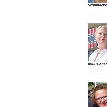
Schulhocke
________
Inklusions
________