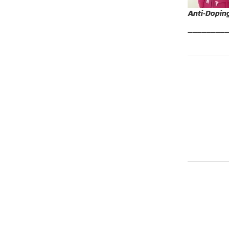
Anti-Dopin
________