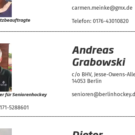
carmen.meinke@gmx.de
tzbeauftragte
Telefon: 0176-43010820
__________________________________________________
Andreas
Grabowski
c/o BHV, Jesse-Owens-All
14053 Berlin
er für Seniorenhockey
senioren@berlinhockey.
0171-5288601
__________________________________________________
Dieter