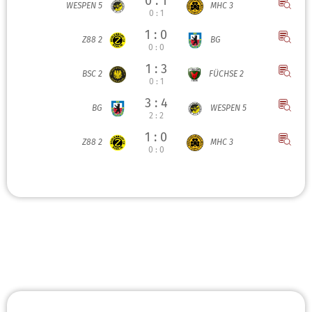
0 : 1
WESPEN 5
MHC 3
0 : 1
1 : 0
Z88 2
BG
0 : 0
1 : 3
BSC 2
FÜCHSE 2
0 : 1
3 : 4
BG
WESPEN 5
2 : 2
1 : 0
Z88 2
MHC 3
0 : 0