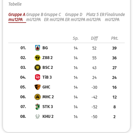
Tabelle
Gruppe A
Gruppe B
Gruppe C
Gruppe D
Platz 5 ER
Finalrunde
mu12PA
mU12PA
ER mU12PA
ER mU12PA
mU12PA
mU12PA
Sp.
Diff
Pkt.
01.
BG
14
52
39
02.
Z88 2
14
55
36
03.
BSC 2
14
43
27
04.
TiB 3
14
24
24
05.
GHC
14
-30
16
06.
MHC 2
14
-42
12
07.
STK 3
14
-52
8
08.
KHU 2
14
-50
2