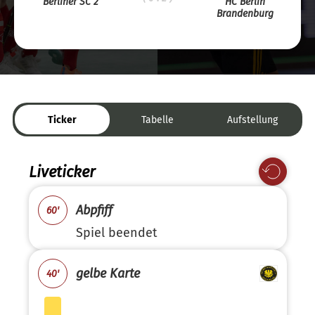
Berliner SC 2
HC Berlin
Brandenburg
Ticker
Tabelle
Aufstellung
Liveticker
Abpfiff
60'
Spiel beendet
gelbe Karte
40'