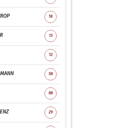
TROP
18
R
13
12
RMANN
58
68
ENZ
29