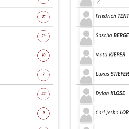
K
Friedrich
TEN
31
Sascha
BERGE
24
Matti
KIEPER
10
Lukas
STIEFE
7
Dylan
KLOSE
22
Carl Jesko
LOR
9