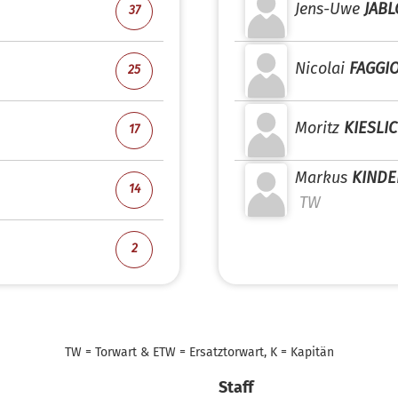
Jens-Uwe
JAB
37
Nicolai
FAGGI
25
Moritz
KIESLI
17
Markus
KIND
14
TW
2
TW = Torwart & ETW = Ersatztorwart, K = Kapitän
Staff