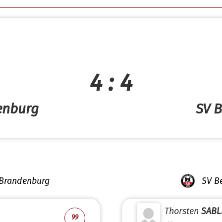
4 : 4
enburg
SV B
 Brandenburg
SV Be
Thorsten
SABL
99