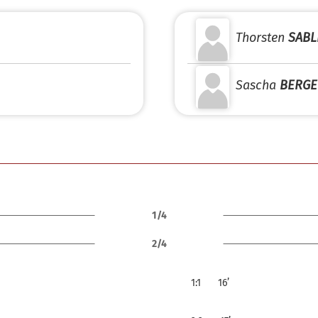
Thorsten
SABL
Sascha
BERGE
1/4
2/4
1:1
16’