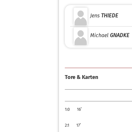
Jens
THIEDE
Michael
GNADKE
Tore & Karten
1:0
16’
2:1
17’