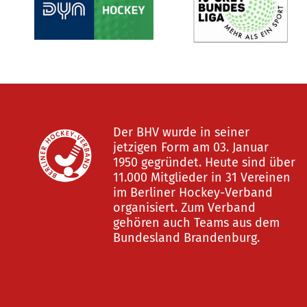
Der BHV wurde in seiner
jetzigen Form am 03. Januar
1950 gegründet. Heute sind über
11.000 Mitglieder in 31 Vereinen
im Berliner Hockey-Verband
organisiert. Zum Verband
gehören auch Teams aus dem
Bundesland Brandenburg.