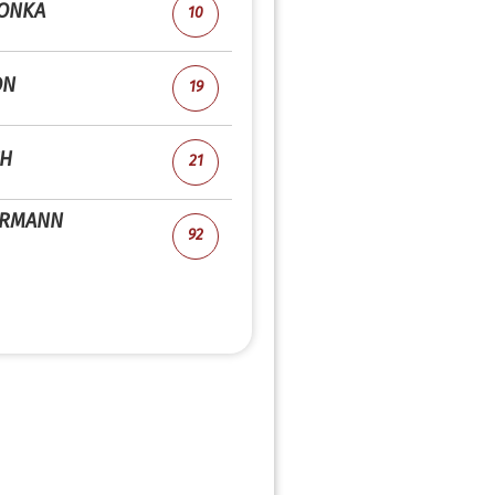
LONKA
10
ON
19
CH
21
ERMANN
92