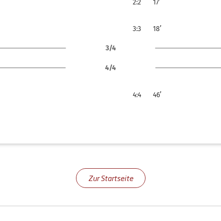
2:2
17’
3:3
18’
3/4
4/4
4:4
46’
Zur Startseite