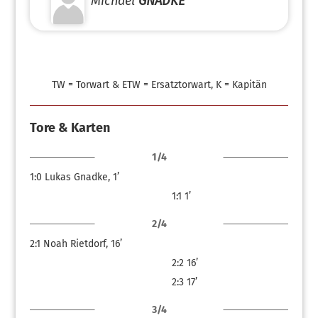
Michael
GNADKE
TW = Torwart & ETW = Ersatztorwart, K = Kapitän
Tore & Karten
1/4
1:0
Lukas Gnadke, 1’
1:1
1’
2/4
2:1
Noah Rietdorf, 16’
2:2
16’
2:3
17’
3/4