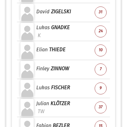
David
ZIGELSKI
31
Lukas
GNADKE
24
K
Elian
THIEDE
10
Finley
ZINNOW
7
Lukas
FISCHER
9
Julian
KLÖTZER
37
TW
Fabian
BEZLER
15