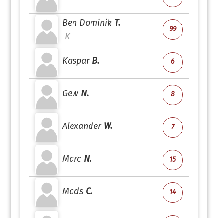
Ben Dominik
T.
99
K
Kaspar
B.
6
Gew
N.
8
Alexander
W.
7
Marc
N.
15
Mads
C.
14