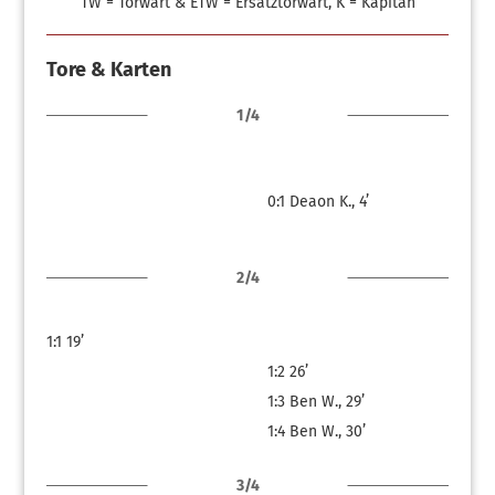
TW = Torwart & ETW = Ersatztorwart, K = Kapitän
Tore & Karten
1/4
0:1
Deaon K., 4’
2/4
1:1
19’
1:2
26’
1:3
Ben W., 29’
1:4
Ben W., 30’
3/4