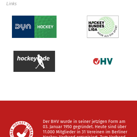
Links
Der BHV wurde in seiner jetzigen Form am
03. Januar 1950 gegründet. Heute sind über
11.000 Mitglieder in 31 Vereinen im Berliner