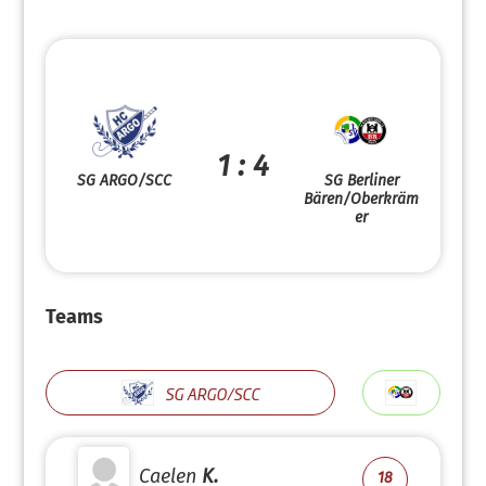
1 : 4
SG ARGO/SCC
SG Berliner
Bären/Oberkräm
er
Teams
SG ARGO/SCC
Caelen
K.
18