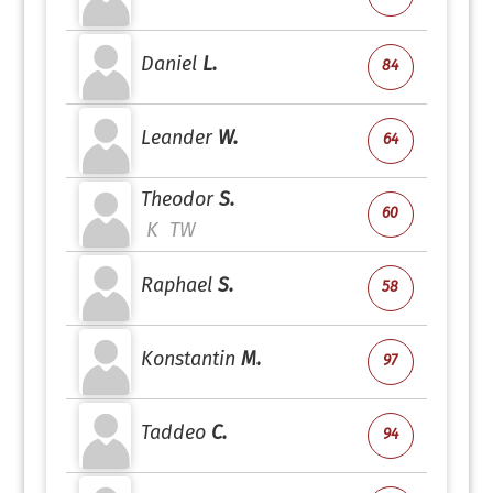
Daniel
L.
84
Leander
W.
64
Theodor
S.
60
K
TW
Raphael
S.
58
Konstantin
M.
97
Taddeo
C.
94