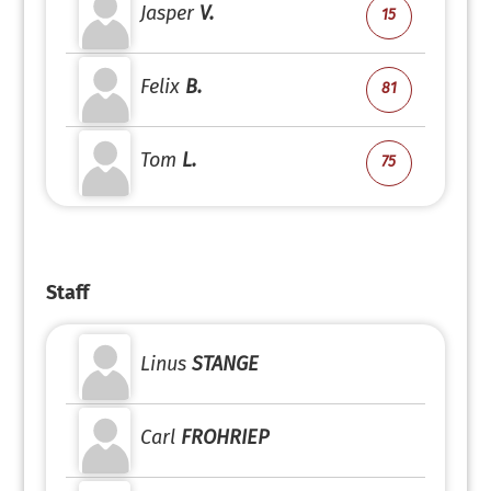
Jasper
V.
15
Felix
B.
81
Tom
L.
75
Staff
Linus
STANGE
Carl
FROHRIEP