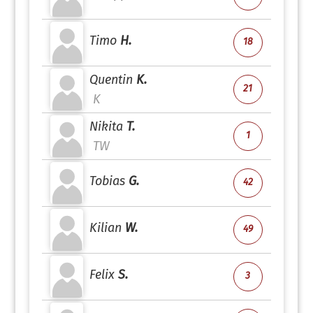
Timo
H.
18
Quentin
K.
21
K
Nikita
T.
1
TW
Tobias
G.
42
Kilian
W.
49
Felix
S.
3