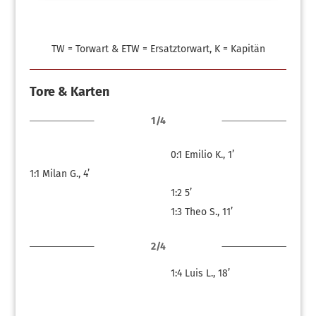
TW = Torwart & ETW = Ersatztorwart, K = Kapitän
Tore & Karten
1/4
0:1
Emilio K., 1’
1:1
Milan G., 4’
1:2
5’
1:3
Theo S., 11’
2/4
1:4
Luis L., 18’