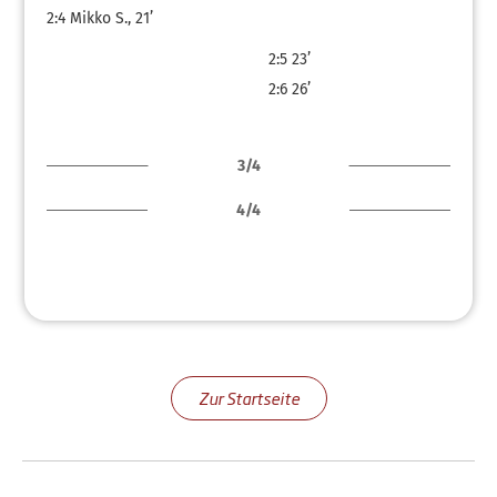
2:4
Mikko S., 21’
2:5
23’
2:6
26’
3/4
4/4
Zur Startseite