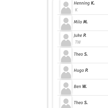
Henning
K.
K
Milo
M.
Juke
P.
TW
Theo
S.
Hugo
P.
Ben
W.
Theo
S.