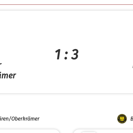
1 : 3
r
ämer
Bären/Oberkrämer
B