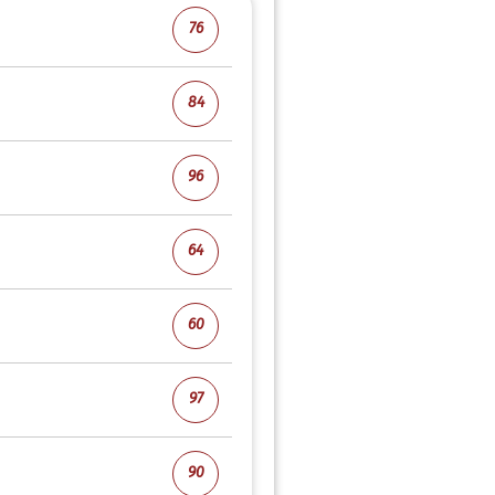
76
84
96
64
60
97
90