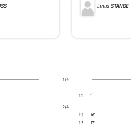
SS
Linus
STANGE
1/4
1:1
1’
2/4
1:2
16’
1:3
17’