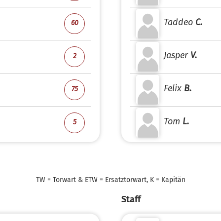
Taddeo
C.
60
Jasper
V.
2
Felix
B.
75
Tom
L.
5
TW = Torwart & ETW = Ersatztorwart, K = Kapitän
Staff