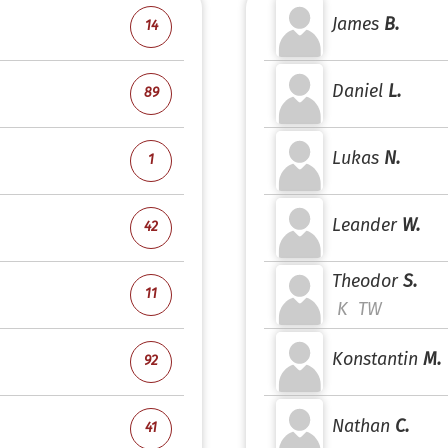
James
B.
14
Daniel
L.
89
Lukas
N.
1
Leander
W.
42
Theodor
S.
11
K
TW
Konstantin
M.
92
Nathan
C.
41