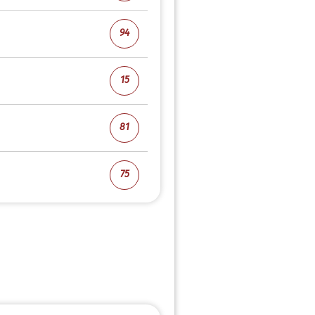
94
15
81
75