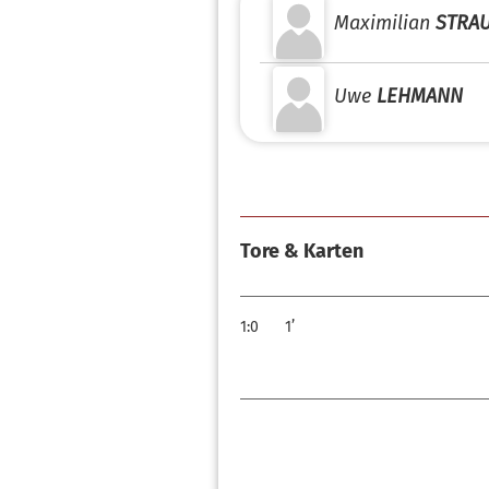
Maximilian
STRAU
Uwe
LEHMANN
Tore & Karten
1:0
1’