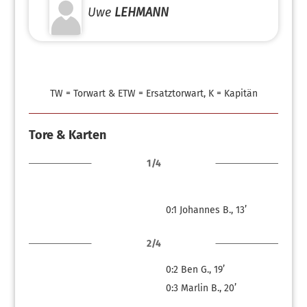
Uwe
LEHMANN
TW = Torwart & ETW = Ersatztorwart, K = Kapitän
Tore & Karten
1/4
0:1
Johannes B., 13’
2/4
0:2
Ben G., 19’
0:3
Marlin B., 20’