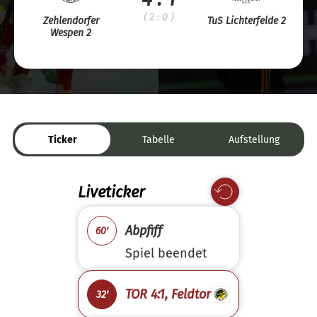
( 2 : 0 )
Zehlendorfer
TuS Lichterfelde 2
Wespen 2
Ticker
Tabelle
Aufstellung
Liveticker
Abpfiff
60'
Spiel beendet
TOR 4:1, Feldtor
32'