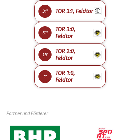
TOR 3:1, Feldtor
31'
TOR 3:0,
31'
Feldtor
TOR 2:0,
16'
Feldtor
TOR 1:0,
1'
Feldtor
Partner und Förderer