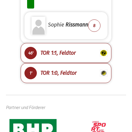
Sophie
Rissmann
8
TOR 1:1, Feldtor
46'
TOR 1:0, Feldtor
1'
Partner und Förderer