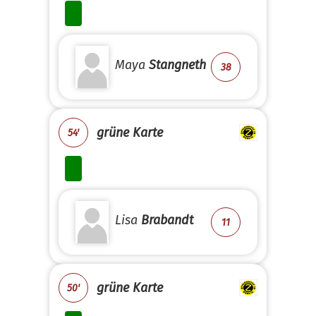
Maya
Stangneth
38
grüne Karte
54'
Lisa
Brabandt
11
grüne Karte
50'