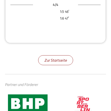
4/4
1:5
46’
1:6
47’
Zur Startseite
Partner und Förderer