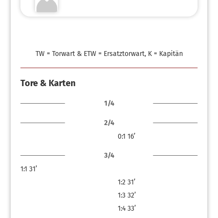
TW = Torwart & ETW = Ersatztorwart, K = Kapitän
Tore & Karten
1/4
2/4
0:1
16’
3/4
1:1
31’
1:2
31’
1:3
32’
1:4
33’