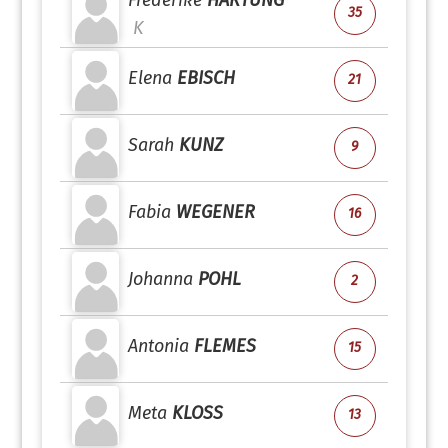
Frederike
HARTUNG
35
K
Elena
EBISCH
21
Sarah
KUNZ
9
Fabia
WEGENER
16
Johanna
POHL
2
Antonia
FLEMES
15
Meta
KLOSS
13