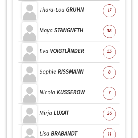
Thara-Lou
GRUHN
17
Maya
STANGNETH
38
Eva
VOIGTLÄNDER
55
Sophie
RISSMANN
8
Nicola
KUSSEROW
7
Mirja
LUXAT
36
Lisa
BRABANDT
11