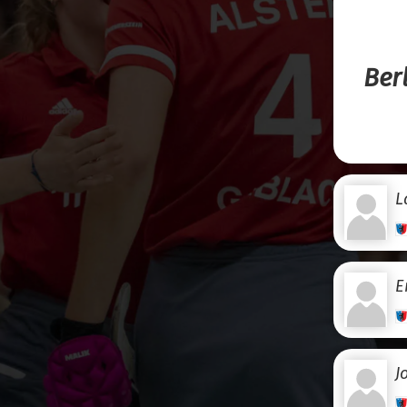
Ber
L
E
J