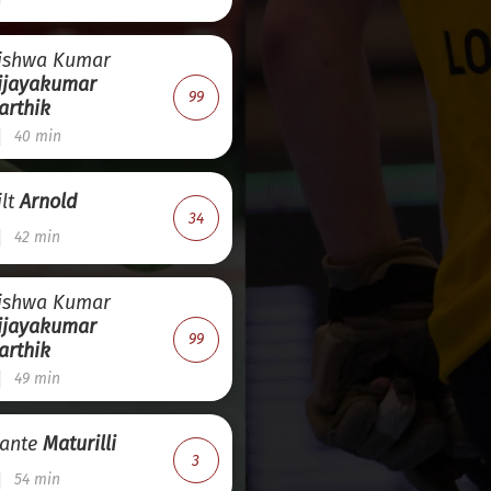
ishwa Kumar
ijayakumar
99
arthik
40 min
ilt
Arnold
34
42 min
ishwa Kumar
ijayakumar
99
arthik
49 min
ante
Maturilli
3
54 min