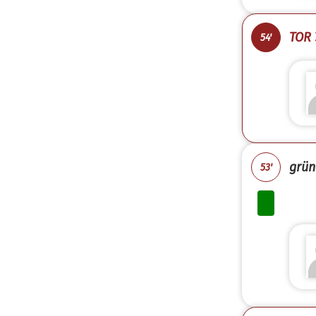
TOR 
54'
grün
53'