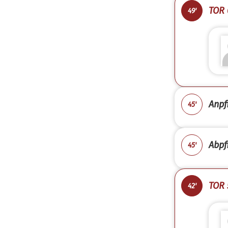
TOR 
49'
Anpfi
45'
Abpfi
45'
TOR 
42'