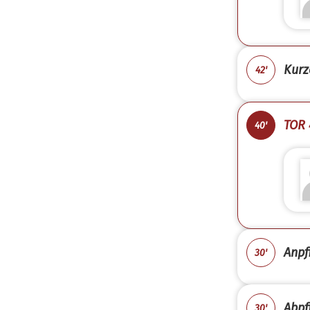
Kurz
42'
TOR 
40'
Anpfi
30'
Abpfi
30'