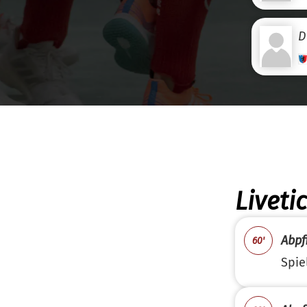
D
Liveti
Abpfi
60'
Spie