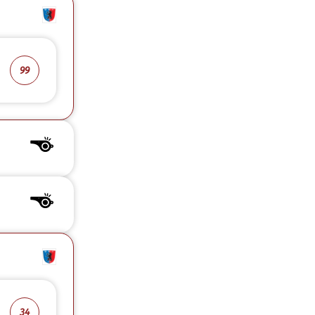
99
34