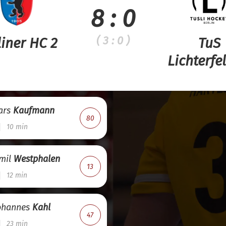
8 : 0
( 3 : 0 )
liner HC 2
TuS
Lichterfe
ars
Kaufmann
80
10 min
mil
Westphalen
13
12 min
ohannes
Kahl
47
23 min