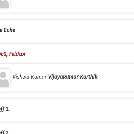
e Ecke
4:0, Feldtor
Vishwa Kumar
Vijayakumar Karthik
ff 3.
ff 2.