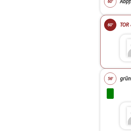
Abpfi
60'
TOR 
60'
grün
56'