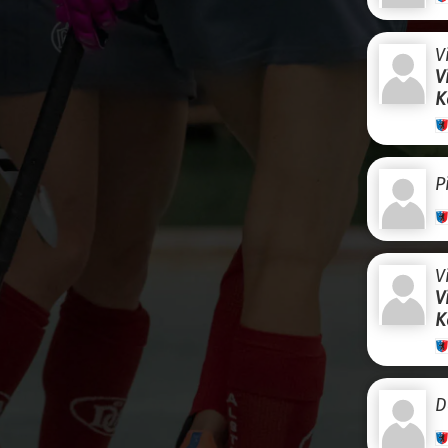
V
V
K
P
V
V
K
D