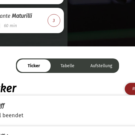
ante
Maturilli
3
60 min
Ticker
Tabelle
Aufstellung
cker
R
ff
l beendet