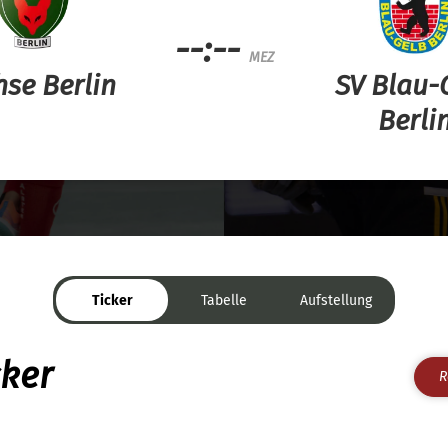
--:--
MEZ
hse Berlin
SV Blau-
Berli
Ticker
Tabelle
Aufstellung
cker
R
rfügbar.