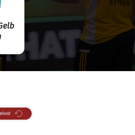
Gelb
n
eload