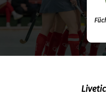
Füc
Liveti
Keine Daten ve