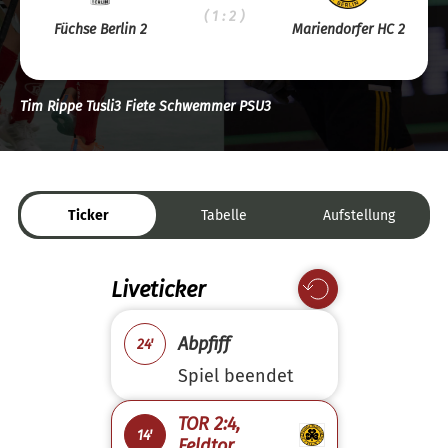
( 1 : 2 )
Füchse Berlin 2
Mariendorfer HC 2
Tim Rippe Tusli3 Fiete Schwemmer PSU3
Ticker
Tabelle
Aufstellung
Liveticker
Abpfiff
24'
Spiel beendet
TOR 2:4,
14'
Feldtor