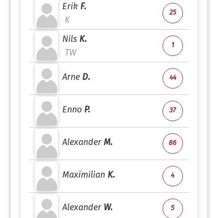
Erik
F.
25
K
Nils
K.
1
TW
Arne
D.
44
Enno
P.
37
Alexander
M.
86
Maximilian
K.
4
Alexander
W.
5