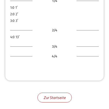
1/4
1:0
1’
2:0
2’
3:0
3’
2/4
4:0
13’
3/4
4/4
Zur Startseite