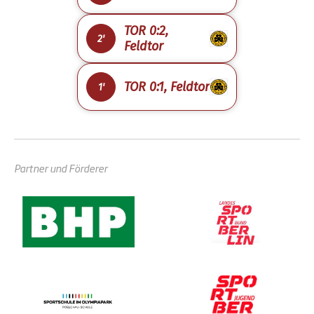
TOR 0:2,
2'
Feldtor
TOR 0:1, Feldtor
1'
Partner und Förderer