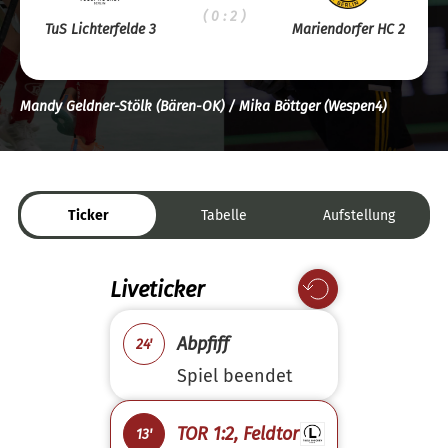
( 0 : 2 )
TuS Lichterfelde 3
Mariendorfer HC 2
Mandy Geldner-Stölk (Bären-OK) / Mika Böttger (Wespen4)
Ticker
Tabelle
Aufstellung
Liveticker
Abpfiff
24'
Spiel beendet
TOR 1:2, Feldtor
13'