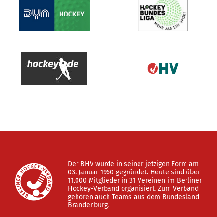
Der BHV wurde in seiner jetzigen Form am
03. Januar 1950 gegründet. Heute sind über
11.000 Mitglieder in 31 Vereinen im Berliner
Hockey-Verband organisiert. Zum Verband
gehören auch Teams aus dem Bundesland
Brandenburg.