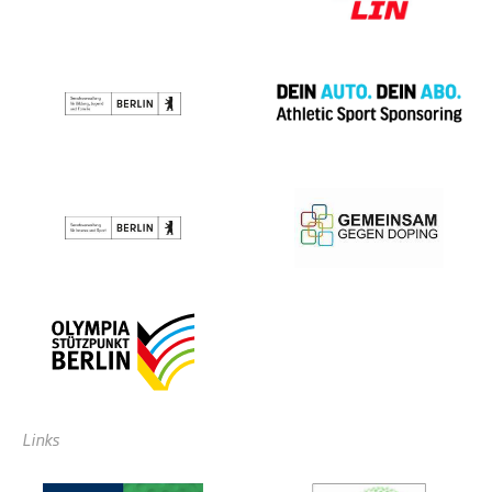
Links