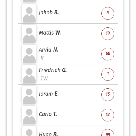
Jakob
B.
5
Mattis
W.
19
Arvid
N.
66
K
Friedrich
G.
1
TW
Joram
E.
15
Carlo
T.
12
Hugo
B.
99