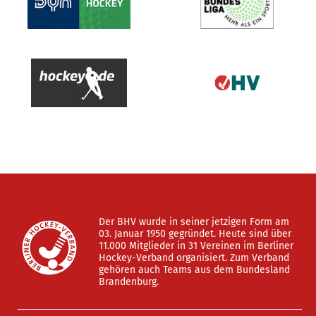
Der BHV wurde in seiner jetzigen Form am
03. Januar 1950 gegründet. Heute sind über
11.000 Mitglieder in 31 Vereinen im Berliner
Hockey-Verband organisiert. Zum Verband
gehören auch Teams aus dem Bundesland
Brandenburg.