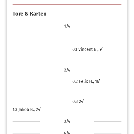
Tore & Karten
1/4
0:1
Vincent B., 9’
2/4
0:2
Felix H., 16’
0:3
24’
1:3
Jakob B., 24’
3/4
4/4