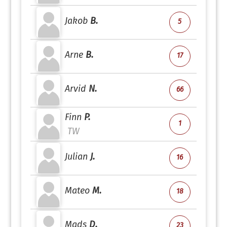
Jakob
B.
5
Arne
B.
17
Arvid
N.
66
Finn
P.
1
TW
Julian
J.
16
Mateo
M.
18
Mads
D.
23