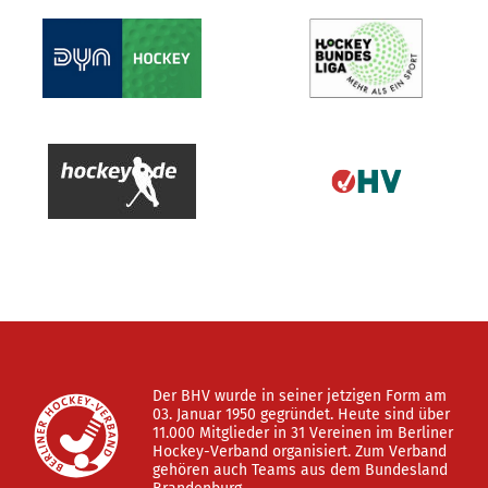
Der BHV wurde in seiner jetzigen Form am
03. Januar 1950 gegründet. Heute sind über
11.000 Mitglieder in 31 Vereinen im Berliner
Hockey-Verband organisiert. Zum Verband
gehören auch Teams aus dem Bundesland