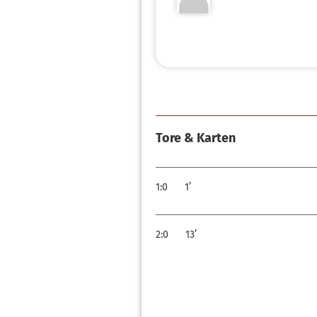
Tore & Karten
1:0
1’
2:0
13’