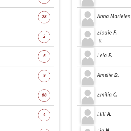
Anna Marielen
28
Elodie
F.
2
K
Lela
E.
6
Amelie
D.
9
Emilia
C.
88
Lilli
A.
4
Lia
N.