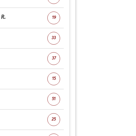
R.
19
33
37
15
51
25