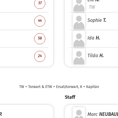
37
TW
Sophie
T.
44
Ida
H.
58
Tilda
H.
24
TW = Torwart & ETW = Ersatztorwart, K = Kapitän
Staff
R
Marc
NEUBAU