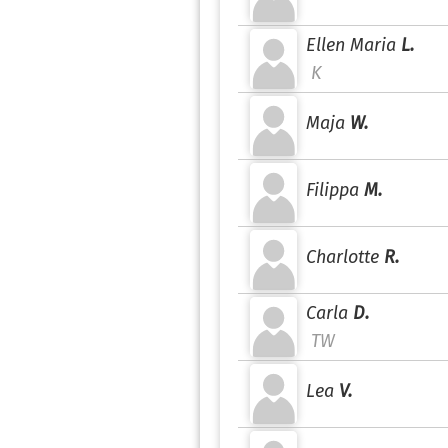
Ellen Maria
L.
K
Maja
W.
Filippa
M.
Charlotte
R.
Carla
D.
TW
Lea
V.