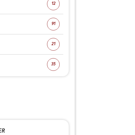
12
91
21
35
ER