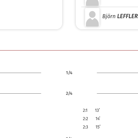
Björn
LEFFLER
1/4
2/4
2:1
13’
2:2
14’
2:3
15’