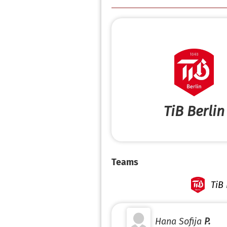
TiB Berlin
Teams
TiB 
Hana Sofija
P.