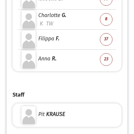
Charlotte
G.
8
K
TW
Filippa
F.
37
Anna
R.
23
Staff
Pit
KRAUSE