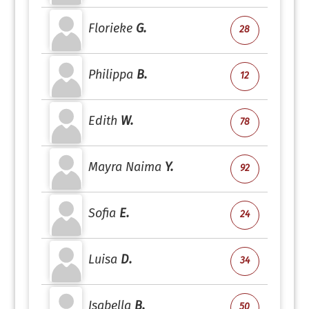
Florieke
G.
28
Philippa
B.
12
Edith
W.
78
Mayra Naima
Y.
92
Sofia
E.
24
Luisa
D.
34
Isabella
B.
50