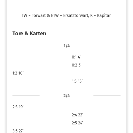
TW = Torwart & ETW = Ersatztorwart, K = Kapitän
Tore & Karten
1/4
0:1
4’
0:2
5’
1:2
10’
1:3
13’
2/4
2:3
19’
2:4
22’
2:5
24’
3:5
27’