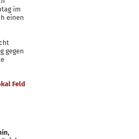
ch
ntag im
rch einen
cht
eg gegen
te
kal Feld
in,