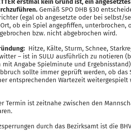
TTER erstmal kein Grund ist, ein angesetztes
urchzuführen.
Gemäß SPO DHB §30 entscheid
ichter (egal ob angesetzte oder bei selbst/se
 Ort, ob ein Spiel angepfiffen, unterbrochen, 
gebrochen bzw. nicht abgebrochen wird.
ründung:
Hitze, Kälte, Sturm, Schnee, Starkr
itter – ist in SULU ausführlich zu notieren (b
 mit Angabe Spielminute und Ergebnisstand).
bbruch sollte immer geprüft werden, ob das 
ner entsprechenden Wartezeit weitergespielt
er Termin ist zeitnahe zwischen den Mannsch
aren.
tzsperrungen durch das Bezirksamt ist die BH