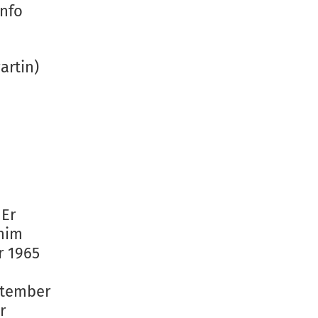
Info
artin)
Er
chim
r 1965
ptember
r