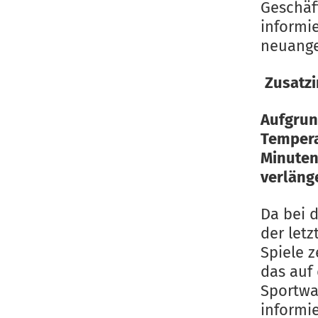
Geschäft
informi
neuange
Zusatz
Aufgrun
Tempera
Minuten
verläng
Da bei 
der letz
Spiele z
das auf 
Sportwa
informi