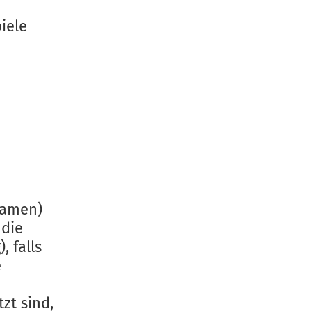
iele
Damen)
 die
, falls
e
zt sind,