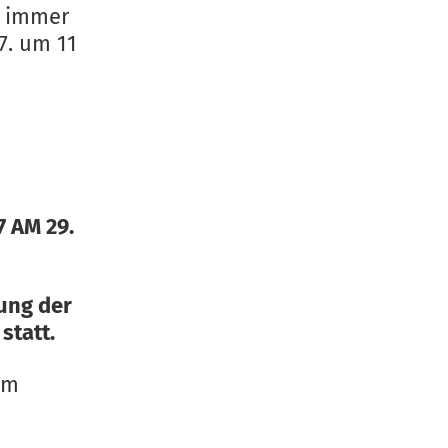
n immer
7. um 11
 AM 29.
tung der
statt.
om