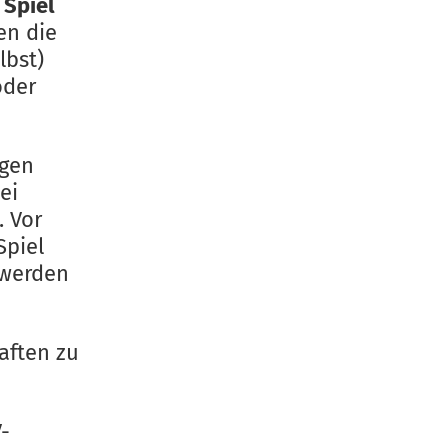
 Spiel
en die
lbst)
oder
egen
ei
 Vor
Spiel
 werden
aften zu
V-