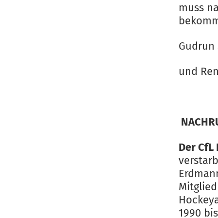
muss na
bekomm
Gudrun S
und Ren
NACHR
Der CfL
verstarb
Erdmann
Mitglied
Hockeya
1990 bis