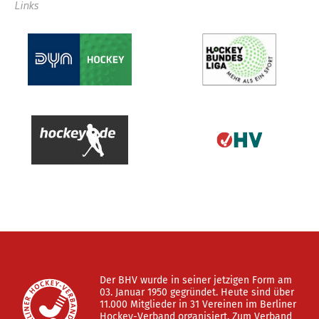
Links
Der BHV wurde in seiner jetzigen Form am
03. Januar 1950 gegründet. Heute sind über
11.000 Mitglieder in 31 Vereinen im Berliner
Hockey-Verband organisiert. Zum Verband