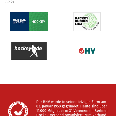
Links
Der BHV wurde in seiner jetzigen Form am
03. Januar 1950 gegründet. Heute sind über
11.000 Mitglieder in 31 Vereinen im Berliner
Hockey-Verband organisiert. Zum Verband