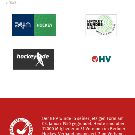
Links
Der BHV wurde in seiner jetzigen Form am
03. Januar 1950 gegründet. Heute sind über
11.000 Mitglieder in 31 Vereinen im Berliner
Hockey-Verband organisiert. Zum Verband