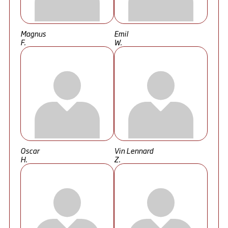
Magnus
Emil
F.
W.
Oscar
Vin Lennard
H.
Z.