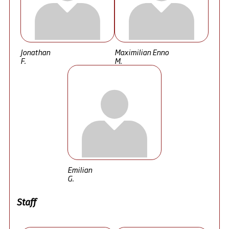
Jonathan
Maximilian Enno
F.
M.
Emilian
G.
Staff