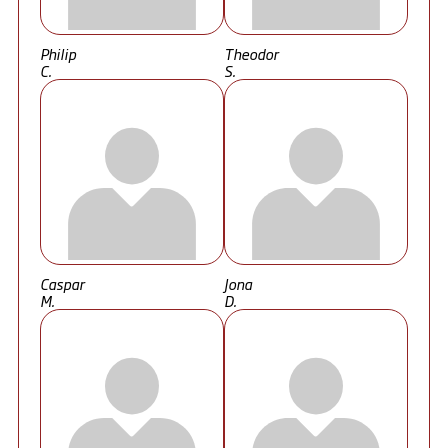
Philip
Theodor
C.
S.
Caspar
Jona
M.
D.