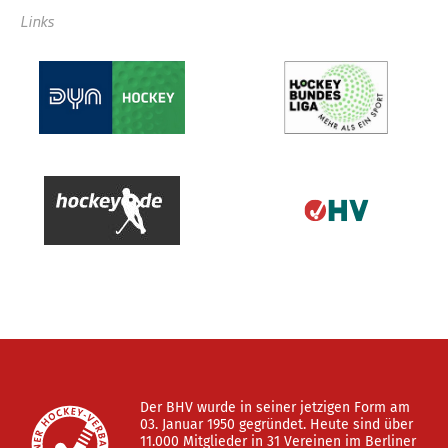
Links
Der BHV wurde in seiner jetzigen Form am
03. Januar 1950 gegründet. Heute sind über
11.000 Mitglieder in 31 Vereinen im Berliner