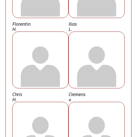
Florentin
Ilias
H.
L.
Chris
Clemens
H.
v.