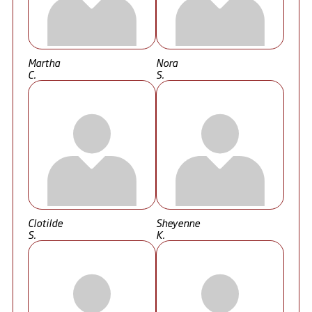
Martha
Nora
C.
S.
Clotilde
Sheyenne
S.
K.