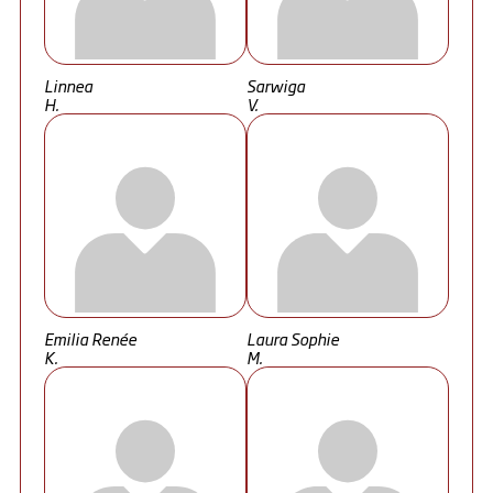
Linnea
Sarwiga
H.
V.
Emilia Renée
Laura Sophie
K.
M.