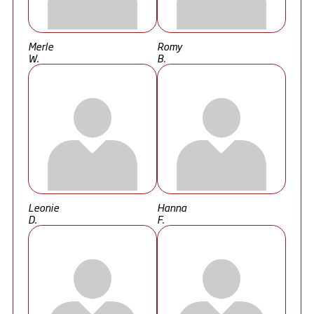
Merle
Romy
W.
B.
Leonie
Hanna
D.
F.