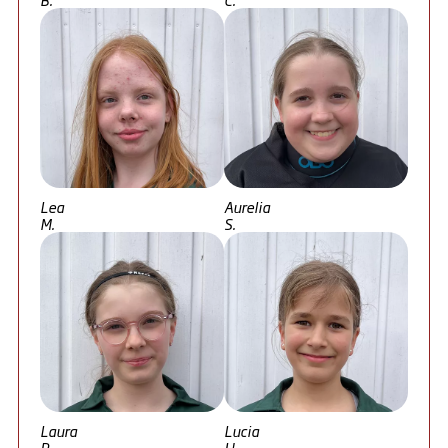
Lea
Aurelia
M.
S.
Laura
Lucia
P.
H.