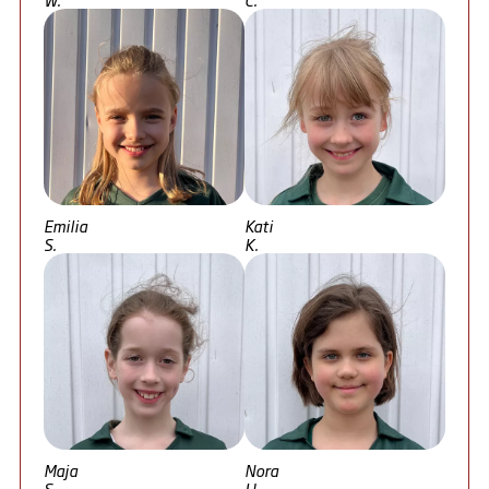
Emilia
Kati
S.
K.
Maja
Nora
S.
H.