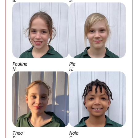
Pauline
Pia
N.
H.
Thea
Nala
B.
C.