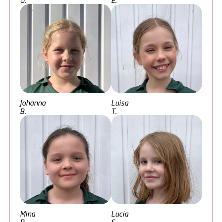
Johanna
Luisa
B.
T.
Mina
Lucia
B.
S.