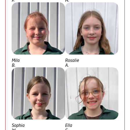
Mila
Rosalie
B.
A.
Sophia
Ella
W.
C.