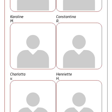
Karoline
Constantina
M.
R.
Charlotta
Henriette
v.
H.