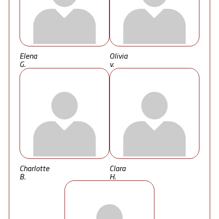
Elena
Olivia
G.
v.
Charlotte
Clara
B.
H.