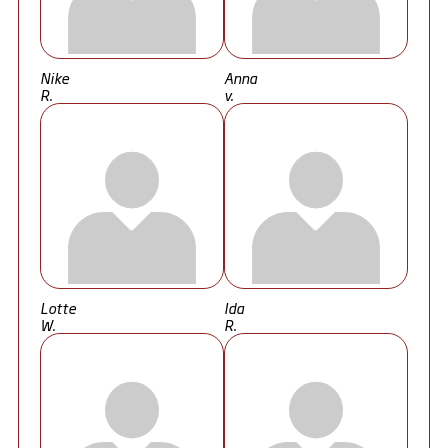
Nike
Anna
R.
v.
Lotte
Ida
W.
R.