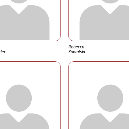
Rebecca
der
Kowalski